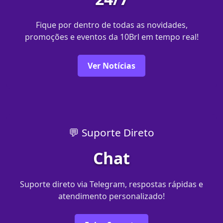
Fique por dentro de todas as novidades,
promoções e eventos da 10Brl em tempo real!
Ver Notícias
💬 Suporte Direto
Chat
Suporte direto via Telegram, respostas rápidas e
atendimento personalizado!