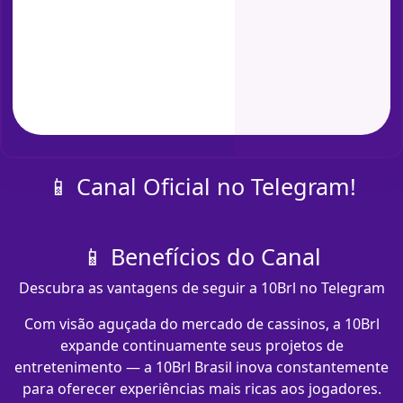
📱 Canal Oficial no Telegram!
📱 Benefícios do Canal
Descubra as vantagens de seguir a 10Brl no Telegram
Com visão aguçada do mercado de cassinos, a 10Brl
expande continuamente seus projetos de
entretenimento — a 10Brl Brasil inova constantemente
para oferecer experiências mais ricas aos jogadores.