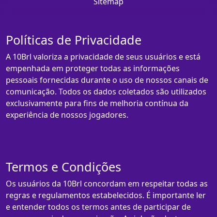
Sitemap
Políticas de Privacidade
A 10Brl valoriza a privacidade de seus usuários e está
empenhada em proteger todas as informações
pessoais fornecidas durante o uso de nossos canais de
comunicação. Todos os dados coletados são utilizados
exclusivamente para fins de melhoria contínua da
experiência de nossos jogadores.
Termos e Condições
Os usuários da 10Brl concordam em respeitar todas as
regras e regulamentos estabelecidos. É importante ler
e entender todos os termos antes de participar de