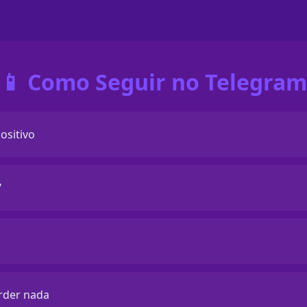
📱 Como Seguir no Telegram
ositivo
"
erder nada