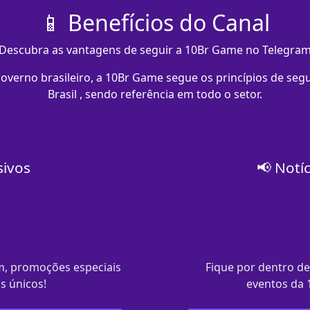
📱 Benefícios do Canal
Descubra as vantagens de seguir a 10Br Game no Telegra
overno brasileiro, a 10Br Game segue os princípios de seg
Brasil , sendo referência em todo o setor.
sivos
📢 Notí
m, promoções especiais
Fique por dentro d
s únicos!
eventos da 