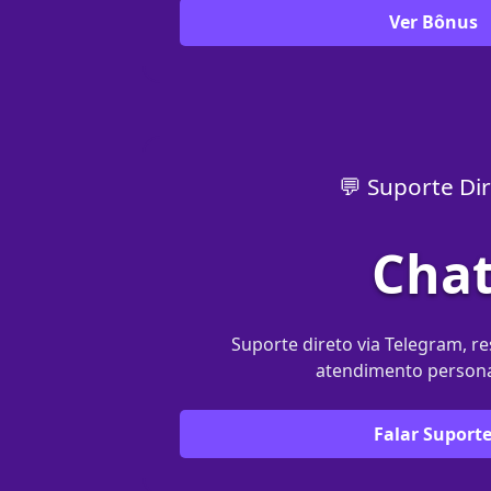
Ver Bônus
💬 Suporte Di
Cha
Suporte direto via Telegram, r
atendimento persona
Falar Suport