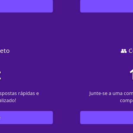
reto
👥 
t
espostas rápidas e
Junte-se a uma com
lizado!
compa
e