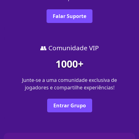
Falar Suporte
👥 Comunidade VIP
1000+
Junte-se a uma comunidade exclusiva de
jogadores e compartilhe experiências!
Entrar Grupo