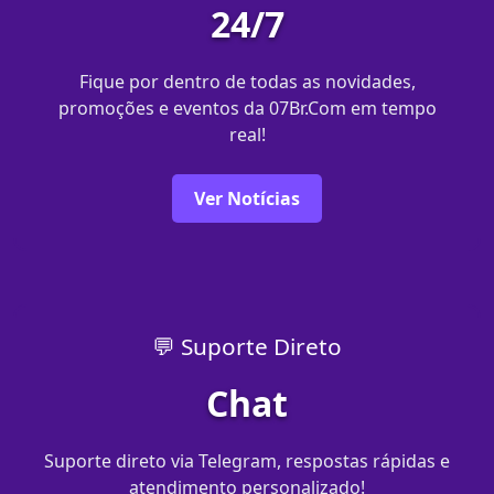
24/7
Fique por dentro de todas as novidades,
promoções e eventos da 07Br.Com em tempo
real!
Ver Notícias
💬 Suporte Direto
Chat
Suporte direto via Telegram, respostas rápidas e
atendimento personalizado!