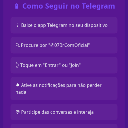
📱 Como Seguir no Telegram
📱 Baixe o app Telegram no seu dispositivo
🔍 Procure por "@07Br.ComOficial"
👆 Toque em "Entrar" ou "Join"
🔔 Ative as notificações para não perder
nada
💬 Participe das conversas e interaja