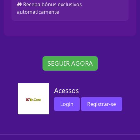
🎁 Receba bônus exclusivos
automaticamente
SEGUIR AGORA
Acessos
Login
Registrar-se