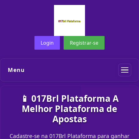
Login
Registrar-se
Menu
📱 017Brl Plataforma A
Melhor Plataforma de
Apostas
Cadastre-se na 017Brl Plataforma para ganhar